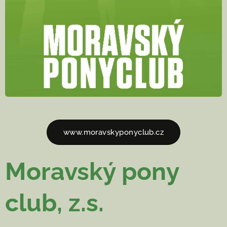
www.moravskyponyclub.cz
Moravský pony
club, z.s.